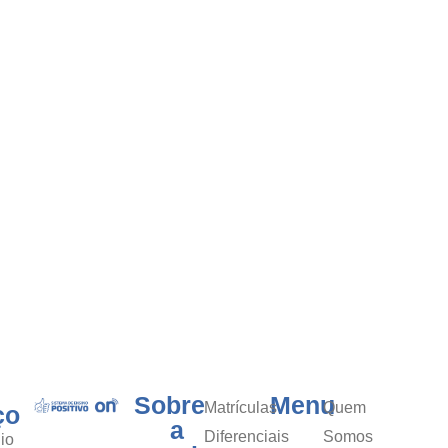
Sobre
Menu
Matrículas
Quem
ço
a
Diferenciais
Somos
io